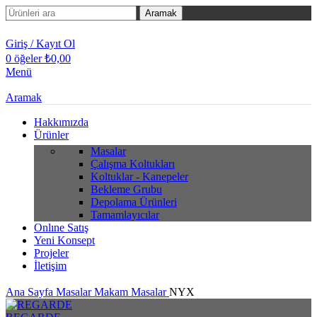
Aramak
Giriş / Kayıt Ol
0
öğeler
₺
0,00
Menü
Aramak
Hakkımızda
Ürünler
Masalar
Çalışma Koltukları
Koltuklar - Kanepeler
Bekleme Grubu
Depolama Ürünleri
Tamamlayıcılar
Onlıne Satış
Yeni Konsept
Projeler
İletişim
Ana Sayfa
Masalar
Makam Masalar
NYX