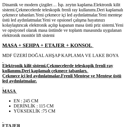
Dinamik ve modern çizgiler… İsp. zeytın kaplama.Elektronik kilit
sistemi.Çekmecelerde teleskopik frenli ray kullanımı.Deri kaplamalı
çekmece tabanları.Yeni çekmece içi led aydınlatmalar.Yeni menteşe
üstü led aydınlatmalar.Yeni ve opsionel çalışma hayatınızı
kolaylaştırıcak elektronik açılıp kapanan masa üstü priz sistemi.Yeni
ve opsiyonel olarak masa üstünde ve toplantı masasında uygulanan
elektronik monitör lift sistemi
MASA + SEHPA + ETAJER + KONSOL
MDF ÜZERİ DOĞAL AHŞAP KAPLAMA VE LAKE BOYA
Elektronik kilit sistemi.Çekmecelerde teleskopik frenli ray
kullanımı.Deri kaplamalı çekmece tabanları.
Çekmece içi led aydınlatmalar.Frenli Menteşe ve Menteşe üstü
led aydınlatmalar.
MASA
EN : 245 CM
DERİNLİK : 115 CM
YÜKSEKLİK :75 CM
ETAJER