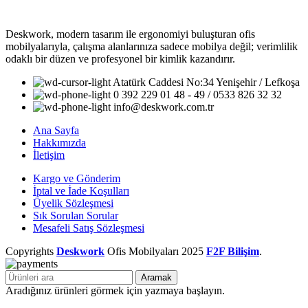
Deskwork, modern tasarım ile ergonomiyi buluşturan ofis
mobilyalarıyla, çalışma alanlarınıza sadece mobilya değil; verimlilik
odaklı bir düzen ve profesyonel bir kimlik kazandırır.
Atatürk Caddesi No:34 Yenişehir / Lefkoşa
0 392 229 01 48 - 49 / 0533 826 32 32
info@deskwork.com.tr
Ana Sayfa
Hakkımızda
İletişim
Kargo ve Gönderim
İptal ve İade Koşulları
Üyelik Sözleşmesi
Sık Sorulan Sorular
Mesafeli Satış Sözleşmesi
Copyrights
Deskwork
Ofis Mobilyaları
2025
F2F Bilişim
.
Aramak
Aradığınız ürünleri görmek için yazmaya başlayın.