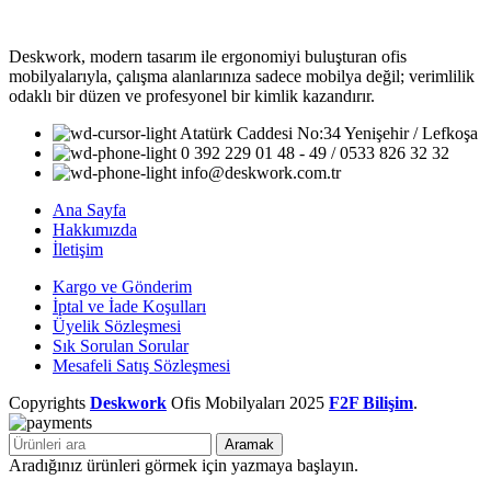
Deskwork, modern tasarım ile ergonomiyi buluşturan ofis
mobilyalarıyla, çalışma alanlarınıza sadece mobilya değil; verimlilik
odaklı bir düzen ve profesyonel bir kimlik kazandırır.
Atatürk Caddesi No:34 Yenişehir / Lefkoşa
0 392 229 01 48 - 49 / 0533 826 32 32
info@deskwork.com.tr
Ana Sayfa
Hakkımızda
İletişim
Kargo ve Gönderim
İptal ve İade Koşulları
Üyelik Sözleşmesi
Sık Sorulan Sorular
Mesafeli Satış Sözleşmesi
Copyrights
Deskwork
Ofis Mobilyaları
2025
F2F Bilişim
.
Aramak
Aradığınız ürünleri görmek için yazmaya başlayın.