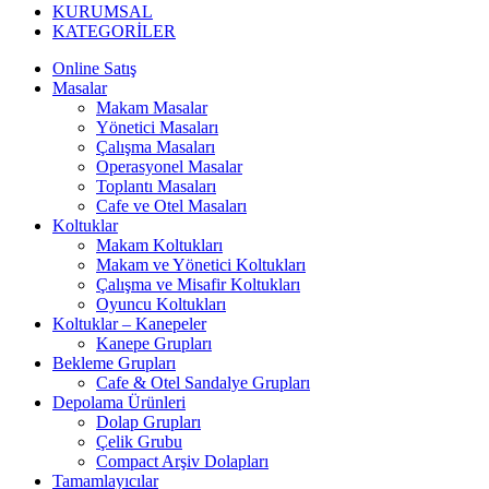
KURUMSAL
KATEGORİLER
Online Satış
Masalar
Makam Masalar
Yönetici Masaları
Çalışma Masaları
Operasyonel Masalar
Toplantı Masaları
Cafe ve Otel Masaları
Koltuklar
Makam Koltukları
Makam ve Yönetici Koltukları
Çalışma ve Misafir Koltukları
Oyuncu Koltukları
Koltuklar – Kanepeler
Kanepe Grupları
Bekleme Grupları
Cafe & Otel Sandalye Grupları
Depolama Ürünleri
Dolap Grupları
Çelik Grubu
Compact Arşiv Dolapları
Tamamlayıcılar