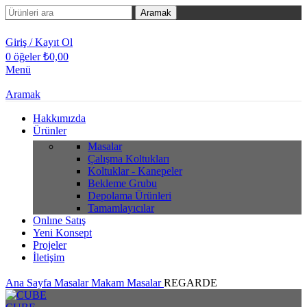
Aramak
Giriş / Kayıt Ol
0
öğeler
₺
0,00
Menü
Aramak
Hakkımızda
Ürünler
Masalar
Çalışma Koltukları
Koltuklar - Kanepeler
Bekleme Grubu
Depolama Ürünleri
Tamamlayıcılar
Onlıne Satış
Yeni Konsept
Projeler
İletişim
Ana Sayfa
Masalar
Makam Masalar
REGARDE