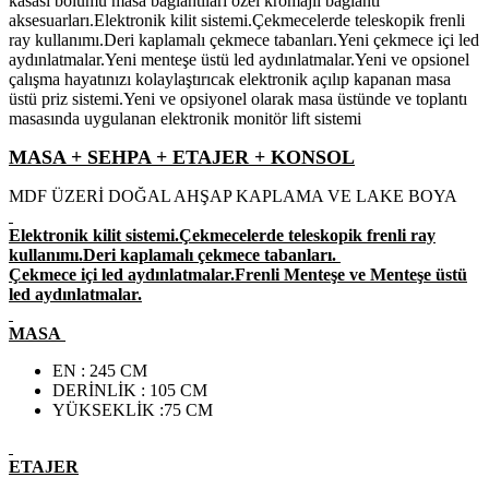
kasası bölümü masa bağlantıları özel kromajlı bağlantı
aksesuarları.Elektronik kilit sistemi.Çekmecelerde teleskopik frenli
ray kullanımı.Deri kaplamalı çekmece tabanları.Yeni çekmece içi led
aydınlatmalar.Yeni menteşe üstü led aydınlatmalar.Yeni ve opsionel
çalışma hayatınızı kolaylaştırıcak elektronik açılıp kapanan masa
üstü priz sistemi.Yeni ve opsiyonel olarak masa üstünde ve toplantı
masasında uygulanan elektronik monitör lift sistemi
MASA + SEHPA + ETAJER + KONSOL
MDF ÜZERİ DOĞAL AHŞAP KAPLAMA VE LAKE BOYA
Elektronik kilit sistemi.Çekmecelerde teleskopik frenli ray
kullanımı.Deri kaplamalı çekmece tabanları.
Çekmece içi led aydınlatmalar.Frenli Menteşe ve Menteşe üstü
led aydınlatmalar.
MASA
EN : 245 CM
DERİNLİK : 105 CM
YÜKSEKLİK :75 CM
ETAJER