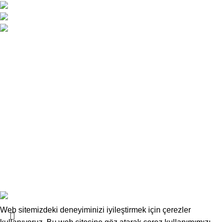
Atatürk Caddesi No:34 Yenişehir / Lefkoşa
0 392 229 01 48 - 49 / 0533 826 32 32
info@deskwork.com.tr
Ana Sayfa
Hakkımızda
İletişim
Kargo ve Gönderim
İptal ve İade Koşulları
Üyelik Sözleşmesi
Sık Sorulan Sorular
Mesafeli Satış Sözleşmesi
Copyrights
Deskwork
Ofis Mobilyaları
2025
F2F Bilişim
.
Web sitemizdeki deneyiminizi iyileştirmek için çerezler