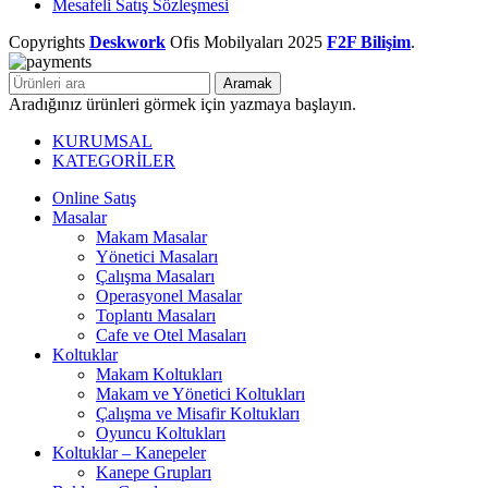
Mesafeli Satış Sözleşmesi
Copyrights
Deskwork
Ofis Mobilyaları
2025
F2F Bilişim
.
Aramak
Aradığınız ürünleri görmek için yazmaya başlayın.
KURUMSAL
KATEGORİLER
Online Satış
Masalar
Makam Masalar
Yönetici Masaları
Çalışma Masaları
Operasyonel Masalar
Toplantı Masaları
Cafe ve Otel Masaları
Koltuklar
Makam Koltukları
Makam ve Yönetici Koltukları
Çalışma ve Misafir Koltukları
Oyuncu Koltukları
Koltuklar – Kanepeler
Kanepe Grupları