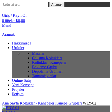
Aramak
Giriş / Kayıt Ol
0
öğeler
₺
0,00
Menü
Aramak
Hakkımızda
Ürünler
Masalar
Çalışma Koltukları
Koltuklar - Kanepeler
Bekleme Grubu
Depolama Ürünleri
Tamamlayıcılar
Onlıne Satış
Yeni Konsept
Projeler
İletişim
Ana Sayfa
Koltuklar - Kanepeler
Kanepe Grupları
WLY-02