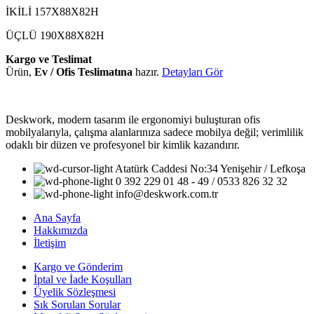
İKİLİ 157X88X82H
ÜÇLÜ 190X88X82H
Kargo ve Teslimat
Ürün,
Ev / Ofis Teslimatına
hazır.
Detayları Gör
Deskwork, modern tasarım ile ergonomiyi buluşturan ofis
mobilyalarıyla, çalışma alanlarınıza sadece mobilya değil; verimlilik
odaklı bir düzen ve profesyonel bir kimlik kazandırır.
Atatürk Caddesi No:34 Yenişehir / Lefkoşa
0 392 229 01 48 - 49 / 0533 826 32 32
info@deskwork.com.tr
Ana Sayfa
Hakkımızda
İletişim
Kargo ve Gönderim
İptal ve İade Koşulları
Üyelik Sözleşmesi
Sık Sorulan Sorular