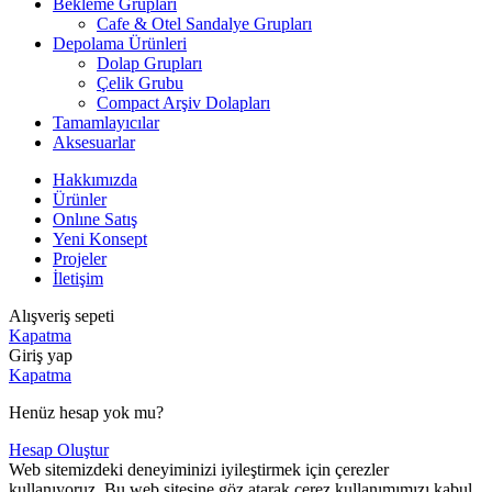
Bekleme Grupları
Cafe & Otel Sandalye Grupları
Depolama Ürünleri
Dolap Grupları
Çelik Grubu
Compact Arşiv Dolapları
Tamamlayıcılar
Aksesuarlar
Hakkımızda
Ürünler
Onlıne Satış
Yeni Konsept
Projeler
İletişim
Alışveriş sepeti
Kapatma
Giriş yap
Kapatma
Henüz hesap yok mu?
Hesap Oluştur
Web sitemizdeki deneyiminizi iyileştirmek için çerezler
kullanıyoruz. Bu web sitesine göz atarak çerez kullanımımızı kabul