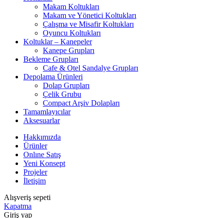
Makam Koltukları
Makam ve Yönetici Koltukları
Çalışma ve Misafir Koltukları
Oyuncu Koltukları
Koltuklar – Kanepeler
Kanepe Grupları
Bekleme Grupları
Cafe & Otel Sandalye Grupları
Depolama Ürünleri
Dolap Grupları
Çelik Grubu
Compact Arşiv Dolapları
Tamamlayıcılar
Aksesuarlar
Hakkımızda
Ürünler
Onlıne Satış
Yeni Konsept
Projeler
İletişim
Alışveriş sepeti
Kapatma
Giriş yap