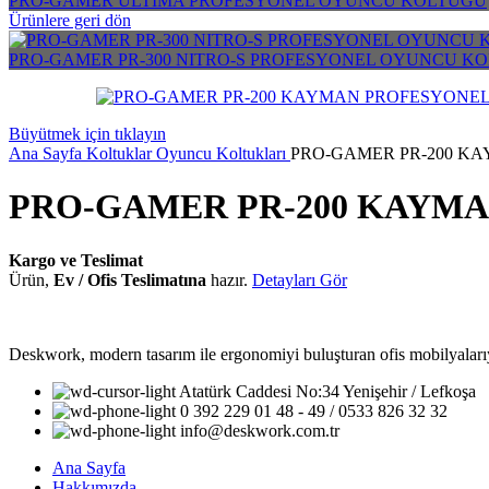
PRO-GAMER ULTIMA PROFESYONEL OYUNCU KOLTUĞU
Ürünlere geri dön
PRO-GAMER PR-300 NITRO-S PROFESYONEL OYUNCU K
Büyütmek için tıklayın
Ana Sayfa
Koltuklar
Oyuncu Koltukları
PRO-GAMER PR-200 K
PRO-GAMER PR-200 KAYM
Kargo ve Teslimat
Ürün,
Ev / Ofis Teslimatına
hazır.
Detayları Gör
Deskwork, modern tasarım ile ergonomiyi buluşturan ofis mobilyalarıyla
Atatürk Caddesi No:34 Yenişehir / Lefkoşa
0 392 229 01 48 - 49 / 0533 826 32 32
info@deskwork.com.tr
Ana Sayfa
Hakkımızda