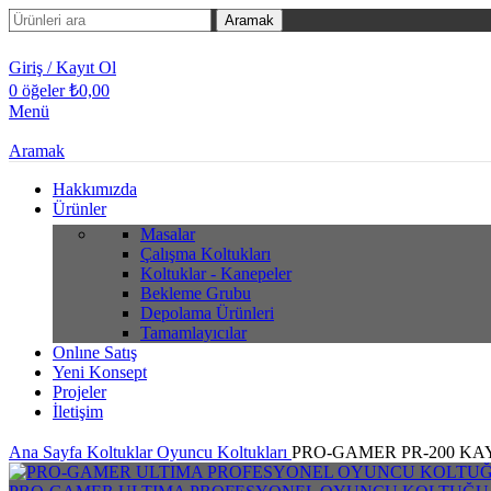
Aramak
Giriş / Kayıt Ol
0
öğeler
₺
0,00
Menü
Aramak
Hakkımızda
Ürünler
Masalar
Çalışma Koltukları
Koltuklar - Kanepeler
Bekleme Grubu
Depolama Ürünleri
Tamamlayıcılar
Onlıne Satış
Yeni Konsept
Projeler
İletişim
Ana Sayfa
Koltuklar
Oyuncu Koltukları
PRO-GAMER PR-200 K