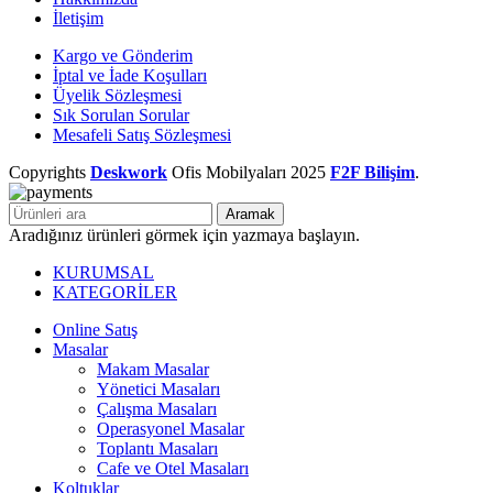
İletişim
Kargo ve Gönderim
İptal ve İade Koşulları
Üyelik Sözleşmesi
Sık Sorulan Sorular
Mesafeli Satış Sözleşmesi
Copyrights
Deskwork
Ofis Mobilyaları
2025
F2F Bilişim
.
Aramak
Aradığınız ürünleri görmek için yazmaya başlayın.
KURUMSAL
KATEGORİLER
Online Satış
Masalar
Makam Masalar
Yönetici Masaları
Çalışma Masaları
Operasyonel Masalar
Toplantı Masaları
Cafe ve Otel Masaları
Koltuklar