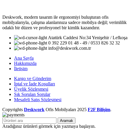
Deskwork, modern tasarım ile ergonomiyi buluşturan ofis
mobilyalarıyla, çalışma alanlarınıza sadece mobilya değil; verimlilik
odaklı bir düzen ve profesyonel bir kimlik kazandırır.
Atatürk Caddesi No:34 Yenişehir / Lefkoşa
0 392 229 01 48 - 49 / 0533 826 32 32
info@deskwork.com.tr
Ana Sayfa
Hakkımızda
İletişim
Kargo ve Gönderim
İptal ve İade Koşulları
Üyelik Sözleşmesi
Sık Sorulan Sorular
Mesafeli Satış Sözleşmesi
Copyrights
Deskwork
Ofis Mobilyaları
2025
F2F Bilişim
.
Aramak
Aradığınız ürünleri görmek için yazmaya başlayın.