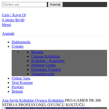
Aramak
Giriş / Kayıt Ol
0
öğeler
₺
0,00
Menü
Aramak
Hakkımızda
Ürünler
Masalar
Çalışma Koltukları
Koltuklar - Kanepeler
Bekleme Grubu
Depolama Ürünleri
Tamamlayıcılar
Onlıne Satış
Yeni Konsept
Projeler
İletişim
Ana Sayfa
Koltuklar
Oyuncu Koltukları
PRO-GAMER PR-300
NITRO-S PROFESYONEL OYUNCU KOLTUĞU