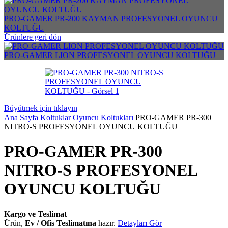
PRO-GAMER PR-200 KAYMAN PROFESYONEL OYUNCU
KOLTUĞU
Ürünlere geri dön
PRO-GAMER LION PROFESYONEL OYUNCU KOLTUĞU
Büyütmek için tıklayın
Ana Sayfa
Koltuklar
Oyuncu Koltukları
PRO-GAMER PR-300
NITRO-S PROFESYONEL OYUNCU KOLTUĞU
PRO-GAMER PR-300
NITRO-S PROFESYONEL
OYUNCU KOLTUĞU
Kargo ve Teslimat
Ürün,
Ev / Ofis Teslimatına
hazır.
Detayları Gör