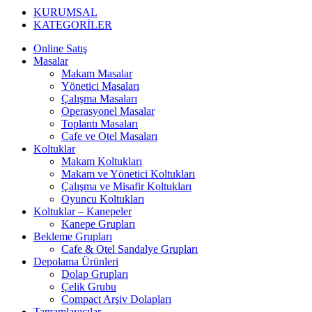
KURUMSAL
KATEGORİLER
Online Satış
Masalar
Makam Masalar
Yönetici Masaları
Çalışma Masaları
Operasyonel Masalar
Toplantı Masaları
Cafe ve Otel Masaları
Koltuklar
Makam Koltukları
Makam ve Yönetici Koltukları
Çalışma ve Misafir Koltukları
Oyuncu Koltukları
Koltuklar – Kanepeler
Kanepe Grupları
Bekleme Grupları
Cafe & Otel Sandalye Grupları
Depolama Ürünleri
Dolap Grupları
Çelik Grubu
Compact Arşiv Dolapları
Tamamlayıcılar