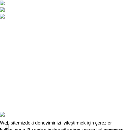
Atatürk Caddesi No:34 Yenişehir / Lefkoşa
0 392 229 01 48 - 49 / 0533 826 32 32
info@deskwork.com.tr
Ana Sayfa
Hakkımızda
İletişim
Kargo ve Gönderim
İptal ve İade Koşulları
Üyelik Sözleşmesi
Sık Sorulan Sorular
Mesafeli Satış Sözleşmesi
Copyrights
Deskwork
Ofis Mobilyaları
2025
F2F Bilişim
.
Web sitemizdeki deneyiminizi iyileştirmek için çerezler