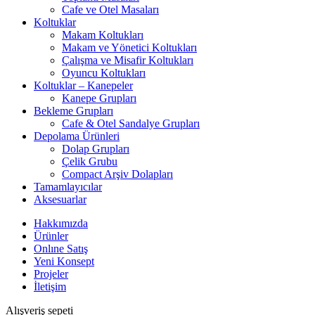
Cafe ve Otel Masaları
Koltuklar
Makam Koltukları
Makam ve Yönetici Koltukları
Çalışma ve Misafir Koltukları
Oyuncu Koltukları
Koltuklar – Kanepeler
Kanepe Grupları
Bekleme Grupları
Cafe & Otel Sandalye Grupları
Depolama Ürünleri
Dolap Grupları
Çelik Grubu
Compact Arşiv Dolapları
Tamamlayıcılar
Aksesuarlar
Hakkımızda
Ürünler
Onlıne Satış
Yeni Konsept
Projeler
İletişim
Alışveriş sepeti