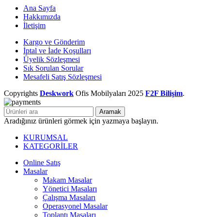
Ana Sayfa
Hakkımızda
İletişim
Kargo ve Gönderim
İptal ve İade Koşulları
Üyelik Sözleşmesi
Sık Sorulan Sorular
Mesafeli Satış Sözleşmesi
Copyrights
Deskwork
Ofis Mobilyaları
2025
F2F Bilişim
.
Aramak
Aradığınız ürünleri görmek için yazmaya başlayın.
KURUMSAL
KATEGORİLER
Online Satış
Masalar
Makam Masalar
Yönetici Masaları
Çalışma Masaları
Operasyonel Masalar
Toplantı Masaları