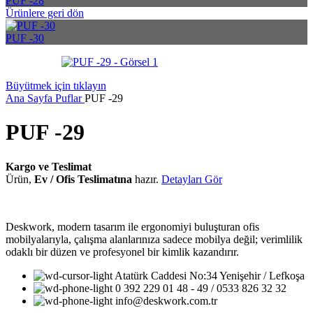
PUF -28
Ürünlere geri dön
PUF -30
Büyütmek için tıklayın
Ana Sayfa
Puflar
PUF -29
PUF -29
Kargo ve Teslimat
Ürün,
Ev / Ofis Teslimatına
hazır.
Detayları Gör
Deskwork, modern tasarım ile ergonomiyi buluşturan ofis
mobilyalarıyla, çalışma alanlarınıza sadece mobilya değil; verimlilik
odaklı bir düzen ve profesyonel bir kimlik kazandırır.
Atatürk Caddesi No:34 Yenişehir / Lefkoşa
0 392 229 01 48 - 49 / 0533 826 32 32
info@deskwork.com.tr