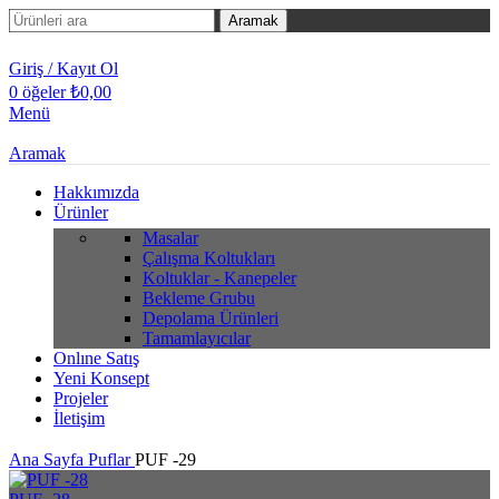
Aramak
Giriş / Kayıt Ol
0
öğeler
₺
0,00
Menü
Aramak
Hakkımızda
Ürünler
Masalar
Çalışma Koltukları
Koltuklar - Kanepeler
Bekleme Grubu
Depolama Ürünleri
Tamamlayıcılar
Onlıne Satış
Yeni Konsept
Projeler
İletişim
Ana Sayfa
Puflar
PUF -29